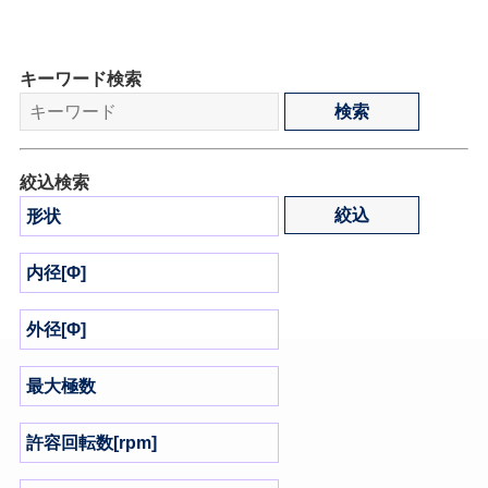
キーワード検索
絞込検索
形状
内径[Φ]
外径[Φ]
最大極数
許容回転数[rpm]