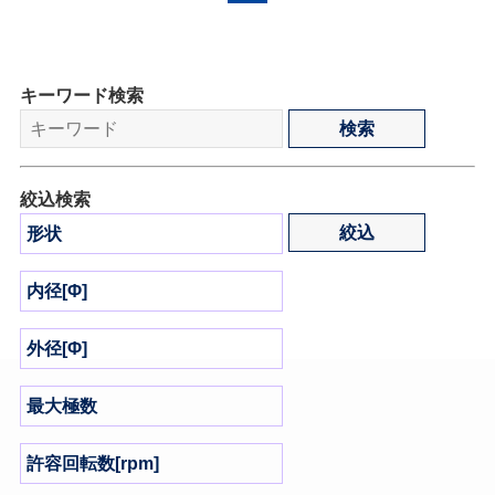
キーワード検索
絞込検索
形状
内径[Φ]
外径[Φ]
最大極数
許容回転数[rpm]