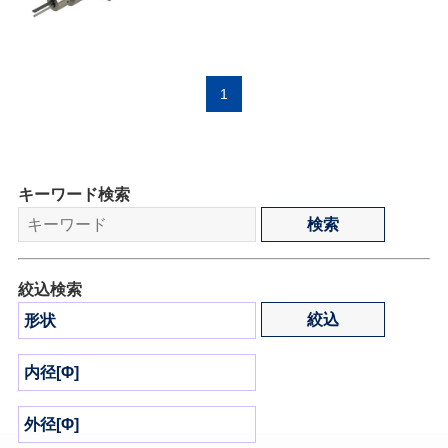
1
キーワード検索
絞込検索
形状
内径[Φ]
外径[Φ]