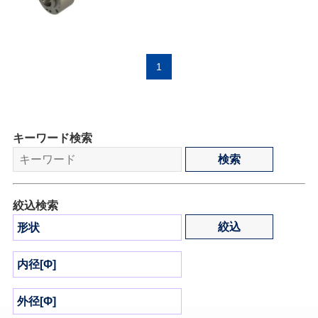
1
キーワード検索
絞込検索
形状
内径[Φ]
外径[Φ]